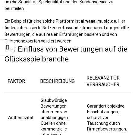
um die Seriosität, Spielqualität und den Kundenservice zu
beurteilen.
Ein Beispiel für eine solche Plattform ist
nirvana-music.de
. Hier
finden interessierte Nutzer umfassende, transparent dargestellte
Bewertungen, die auf realen Erfahrungen basieren und von
Branchenexperten validiert wurden.
Der Einfluss von Bewertungen auf die
Glücksspielbranche
RELEVANZ FÜR
FAKTOR
BESCHREIBUNG
VERBRAUCHER
Glaubwürdige
Bewertungen
Garantiert objektive
stammen von
Einschätzungen,
Authentizität
unabhängigen
schützt vor
Quellen ohne
Täuschung durch
kommerzielle
Firmenbewertungen.
Interessen.