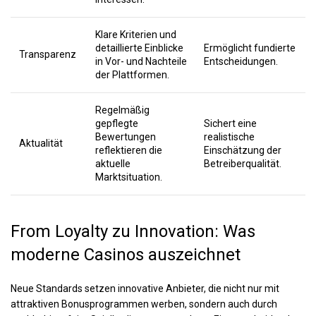
Klare Kriterien und
detaillierte Einblicke
Ermöglicht fundierte
Transparenz
in Vor- und Nachteile
Entscheidungen.
der Plattformen.
Regelmäßig
gepflegte
Sichert eine
Bewertungen
realistische
Aktualität
reflektieren die
Einschätzung der
aktuelle
Betreiberqualität.
Marktsituation.
From Loyalty zu Innovation: Was
moderne Casinos auszeichnet
Neue Standards setzen innovative Anbieter, die nicht nur mit
attraktiven Bonusprogrammen werben, sondern auch durch