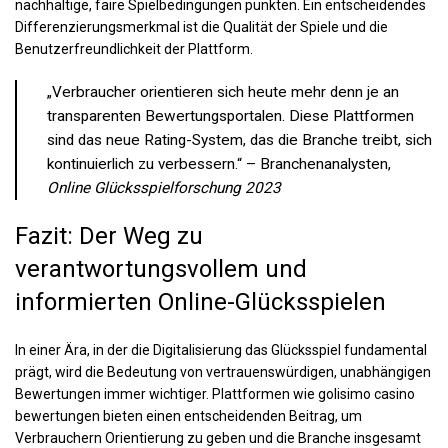
nachhaltige, faire Spielbedingungen punkten. Ein entscheidendes
Differenzierungsmerkmal ist die Qualität der Spiele und die
Benutzerfreundlichkeit der Plattform.
„Verbraucher orientieren sich heute mehr denn je an
transparenten Bewertungsportalen. Diese Plattformen
sind das neue Rating-System, das die Branche treibt, sich
kontinuierlich zu verbessern.“ – Branchenanalysten,
Online Glücksspielforschung 2023
Fazit: Der Weg zu
verantwortungsvollem und
informierten Online-Glücksspielen
In einer Ära, in der die Digitalisierung das Glücksspiel fundamental
prägt, wird die Bedeutung von vertrauenswürdigen, unabhängigen
Bewertungen immer wichtiger. Plattformen wie golisimo casino
bewertungen bieten einen entscheidenden Beitrag, um
Verbrauchern Orientierung zu geben und die Branche insgesamt