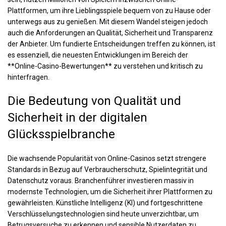
Plattformen, um ihre Lieblingsspiele bequem von zu Hause oder
unterwegs aus zu genießen. Mit diesem Wandel steigen jedoch
auch die Anforderungen an Qualität, Sicherheit und Transparenz
der Anbieter. Um fundierte Entscheidungen treffen zu können, ist
es essenziell, die neuesten Entwicklungen im Bereich der
**Online-Casino-Bewertungen** zu verstehen und kritisch zu
hinterfragen.
Die Bedeutung von Qualität und
Sicherheit in der digitalen
Glücksspielbranche
Die wachsende Popularität von Online-Casinos setzt strengere
Standards in Bezug auf Verbraucherschutz, Spielintegrität und
Datenschutz voraus. Branchenführer investieren massiv in
modernste Technologien, um die Sicherheit ihrer Plattformen zu
gewährleisten. Künstliche Intelligenz (KI) und fortgeschrittene
Verschlüsselungstechnologien sind heute unverzichtbar, um
Betrugsversuche zu erkennen und sensible Nutzerdaten zu