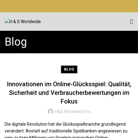
Blog
BLOG
Innovationen im Online-Glücksspiel: Qualität,
Sicherheit und Verbraucherbewertungen im
Fokus
H&S Worldwide Inc.
Die digitale Revolution hat die Glücksspielbranche grundlegend
verändert. Anstatt auf traditionelle Spielbanken angewiesen zu
sein, nutzen Millionen von Spielern inzwischen Online-