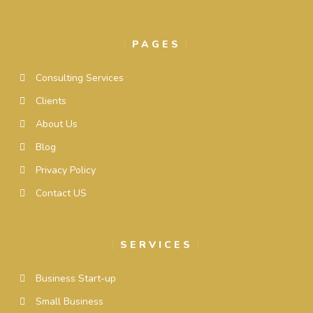
PAGES
Consulting Services
Clients
About Us
Blog
Privacy Policy
Contact US
SERVICES
Business Start-up
Small Business