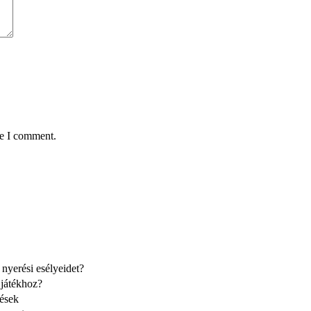
me I comment.
yerési esélyeidet?
 játékhoz?
tések