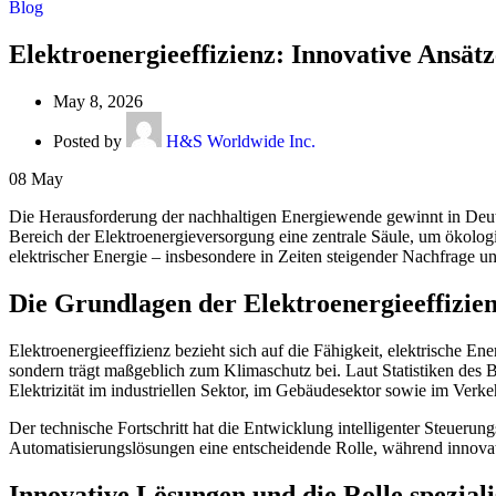
Blog
Elektroenergieeffizienz: Innovative Ansät
May 8, 2026
Posted by
H&S Worldwide Inc.
08
May
Die Herausforderung der nachhaltigen Energiewende gewinnt in Deut
Bereich der Elektroenergieversorgung eine zentrale Säule, um ökolog
elektrischer Energie – insbesondere in Zeiten steigender Nachfrage 
Die Grundlagen der Elektroenergieeffizie
Elektroenergieeffizienz bezieht sich auf die Fähigkeit, elektrische En
sondern trägt maßgeblich zum Klimaschutz bei. Laut Statistiken de
Elektrizität im industriellen Sektor, im Gebäudesektor sowie im Ve
Der technische Fortschritt hat die Entwicklung intelligenter Steueru
Automatisierungslösungen eine entscheidende Rolle, während innovat
Innovative Lösungen und die Rolle spezialis