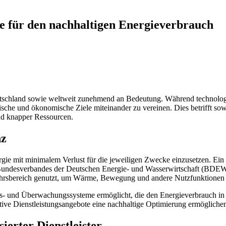
ze für den nachhaltigen Energieverbrauch
schland sowie weltweit zunehmend an Bedeutung. Während technologisc
ische und ökonomische Ziele miteinander zu vereinen. Dies betrifft so
und knapper Ressourcen.
nz
ergie mit minimalem Verlust für die jeweiligen Zwecke einzusetzen. Ein 
s Bundesverbandes der Deutschen Energie- und Wasserwirtschaft (BDE
rkehrsbereich genutzt, um Wärme, Bewegung und andere Nutzfunktionen
ngs- und Überwachungssysteme ermöglicht, die den Energieverbrauch in E
ive Dienstleistungsangebote eine nachhaltige Optimierung ermögliche
ierter Dienstleister