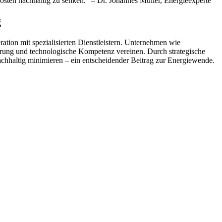
skosten nachhaltig zu senken.“ – Dr. Johannes Müller, Energieexperte
g
ation mit spezialisierten Dienstleistern. Unternehmen wie
hrung und technologische Kompetenz vereinen. Durch strategische
hhaltig minimieren – ein entscheidender Beitrag zur Energiewende.