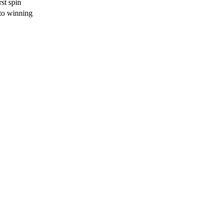
st spin
 to winning