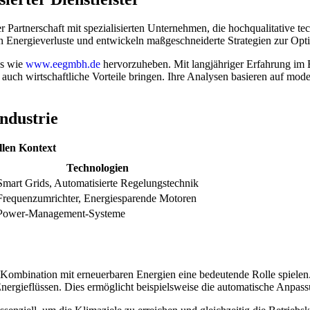
 der Partnerschaft mit spezialisierten Unternehmen, die hochqualitativ
en Energieverluste und entwickeln maßgeschneiderte Strategien zur Opt
ns wie
www.eegmbh.de
hervorzuheben. Mit langjähriger Erfahrung im B
 auch wirtschaftliche Vorteile bringen. Ihre Analysen basieren auf m
Industrie
llen Kontext
Technologien
Smart Grids, Automatisierte Regelungstechnik
Frequenzumrichter, Energiesparende Motoren
Power-Management-Systeme
ination mit erneuerbaren Energien eine bedeutende Rolle spielen. Dab
nergieflüssen. Dies ermöglicht beispielsweise die automatische Anpas