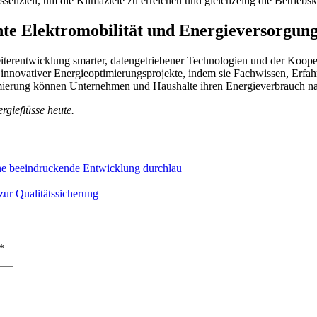
ssenziell, um die Klimaziele zu erreichen und gleichzeitig die Betrieb
ente Elektromobilität und Energieversorgun
iterentwicklung smarter, datengetriebener Technologien und der Kooper
innovativer Energieoptimierungsprojekte, indem sie Fachwissen, Erfa
imierung können Unternehmen und Haushalte ihren Energieverbrauch nac
rgieflüsse heute.
eine beeindruckende Entwicklung durchlau
zur Qualitätssicherung
*