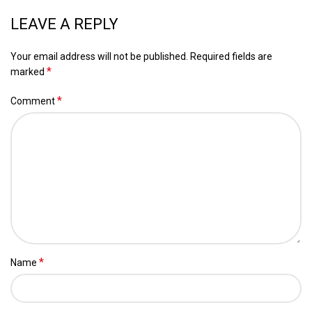
LEAVE A REPLY
Your email address will not be published.
Required fields are
*
marked
*
Comment
*
Name