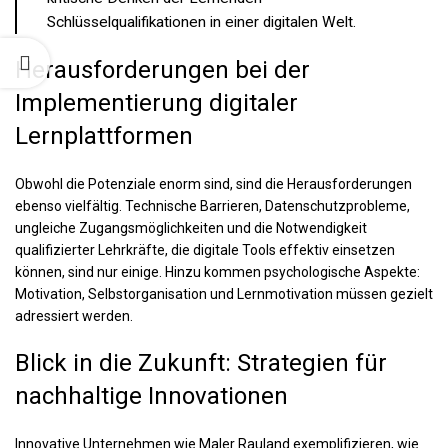
Schlüsselqualifikationen in einer digitalen Welt.
Herausforderungen bei der
Implementierung digitaler
Lernplattformen
Obwohl die Potenziale enorm sind, sind die Herausforderungen
ebenso vielfältig. Technische Barrieren, Datenschutzprobleme,
ungleiche Zugangsmöglichkeiten und die Notwendigkeit
qualifizierter Lehrkräfte, die digitale Tools effektiv einsetzen
können, sind nur einige. Hinzu kommen psychologische Aspekte:
Motivation, Selbstorganisation und Lernmotivation müssen gezielt
adressiert werden.
Blick in die Zukunft: Strategien für
nachhaltige Innovationen
Innovative Unternehmen wie Maler Rauland exemplifizieren, wie