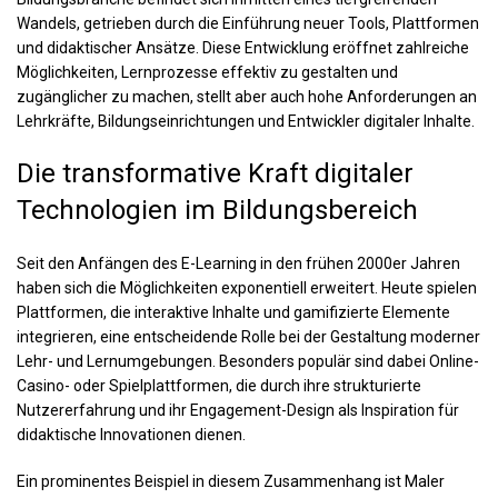
Wandels, getrieben durch die Einführung neuer Tools, Plattformen
und didaktischer Ansätze. Diese Entwicklung eröffnet zahlreiche
Möglichkeiten, Lernprozesse effektiv zu gestalten und
zugänglicher zu machen, stellt aber auch hohe Anforderungen an
Lehrkräfte, Bildungseinrichtungen und Entwickler digitaler Inhalte.
Die transformative Kraft digitaler
Technologien im Bildungsbereich
Seit den Anfängen des E-Learning in den frühen 2000er Jahren
haben sich die Möglichkeiten exponentiell erweitert. Heute spielen
Plattformen, die interaktive Inhalte und gamifizierte Elemente
integrieren, eine entscheidende Rolle bei der Gestaltung moderner
Lehr- und Lernumgebungen. Besonders populär sind dabei Online-
Casino- oder Spielplattformen, die durch ihre strukturierte
Nutzererfahrung und ihr Engagement-Design als Inspiration für
didaktische Innovationen dienen.
Ein prominentes Beispiel in diesem Zusammenhang ist
Maler