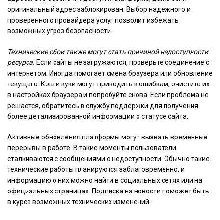
оригинальный адрес заблокирован. Выбор надежного и
проверенного провайдера услуг позволит избежать
возможных угроз безопасности.
Технические сбои также могут стать причиной недоступности
ресурса.
Если сайты не загружаются, проверьте соединение с
интернетом. Иногда помогает смена браузера или обновление
текущего. Кэш и куки могут приводить к ошибкам; очистите их
в настройках браузера и попробуйте снова. Если проблема не
решается, обратитесь в службу поддержки для получения
более детализированной информации о статусе сайта.
Активные обновления платформы могут вызвать временные
перерывы в работе. В такие моменты пользователи
сталкиваются с сообщениями о недоступности. Обычно такие
технические работы планируются заблаговременно, и
информацию о них можно найти в социальных сетях или на
официальных страницах. Подписка на новости поможет быть
в курсе возможных технических изменений.