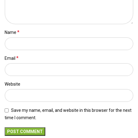
*
Name
*
Email
Website
Save my name, email, and website in this browser for the next
time I comment.