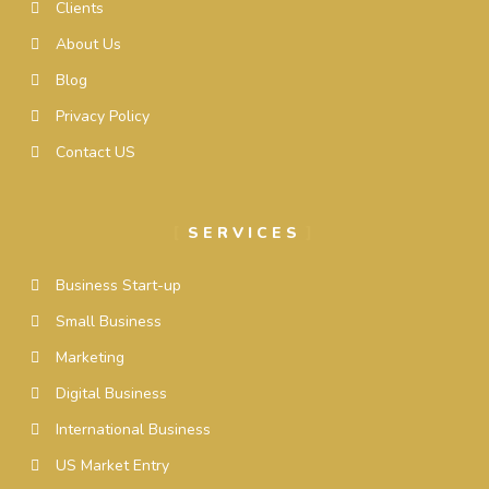
Clients
About Us
Blog
Privacy Policy
Contact US
SERVICES
Business Start-up
Small Business
Marketing
Digital Business
International Business
US Market Entry