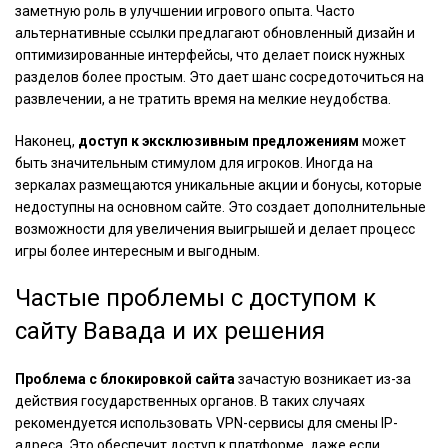
заметную роль в улучшении игрового опыта. Часто
альтернативные ссылки предлагают обновленный дизайн и
оптимизированные интерфейсы, что делает поиск нужных
разделов более простым. Это дает шанс сосредоточиться на
развлечении, а не тратить время на мелкие неудобства.
Наконец,
доступ к эксклюзивным предложениям
может
быть значительным стимулом для игроков. Иногда на
зеркалах размещаются уникальные акции и бонусы, которые
недоступны на основном сайте. Это создает дополнительные
возможности для увеличения выигрышей и делает процесс
игры более интересным и выгодным.
Частые проблемы с доступом к
сайту Вавада и их решения
Проблема с блокировкой сайта
зачастую возникает из-за
действия государственных органов. В таких случаях
рекомендуется использовать VPN-сервисы для смены IP-
адреса. Это обеспечит доступ к платформе, даже если