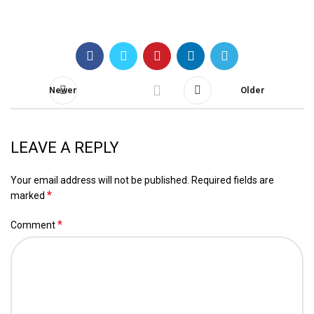
Newer
Older
LEAVE A REPLY
Your email address will not be published.
Required fields are
*
marked
*
Comment