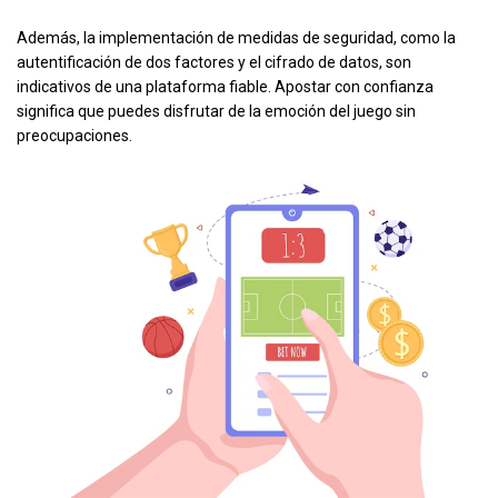
Además, la implementación de medidas de seguridad, como la
autentificación de dos factores y el cifrado de datos, son
indicativos de una plataforma fiable. Apostar con confianza
significa que puedes disfrutar de la emoción del juego sin
preocupaciones.