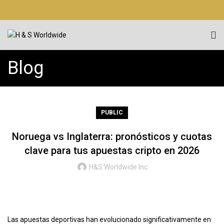
Blog
PUBLIC
Noruega vs Inglaterra: pronósticos y cuotas
clave para tus apuestas cripto en 2026
H&S Worldwide Inc.
Las apuestas deportivas han evolucionado significativamente en