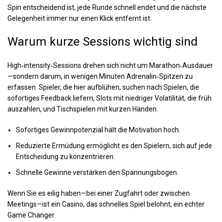
Spin entscheidend ist, jede Runde schnell endet und die nächste
Gelegenheit immer nur einen Klick entfernt ist.
Warum kurze Sessions wichtig sind
High‑intensity‑Sessions drehen sich nicht um Marathon‑Ausdauer
—sondern darum, in wenigen Minuten Adrenalin‑Spitzen zu
erfassen. Spieler, die hier aufblühen, suchen nach Spielen, die
sofortiges Feedback liefern, Slots mit niedriger Volatilität, die früh
auszahlen, und Tischspielen mit kurzen Händen.
Sofortiges Gewinnpotenzial hält die Motivation hoch.
Reduzierte Ermüdung ermöglicht es den Spielern, sich auf jede
Entscheidung zu konzentrieren.
Schnelle Gewinne verstärken den Spannungsbogen.
Wenn Sie es eilig haben—bei einer Zugfahrt oder zwischen
Meetings—ist ein Casino, das schnelles Spiel belohnt, ein echter
Game Changer.