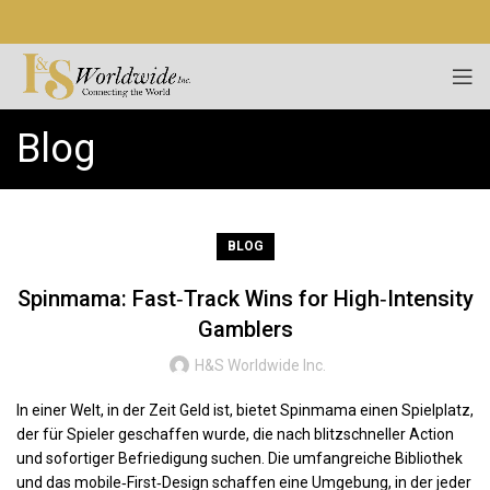
Blog
BLOG
Spinmama: Fast‑Track Wins for High‑Intensity
Gamblers
H&S Worldwide Inc.
In einer Welt, in der Zeit Geld ist, bietet Spinmama einen Spielplatz,
der für Spieler geschaffen wurde, die nach blitzschneller Action
und sofortiger Befriedigung suchen. Die umfangreiche Bibliothek
und das mobile‑First‑Design schaffen eine Umgebung, in der jeder