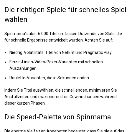
Die richtigen Spiele für schnelles Spiel
wählen
Spinmama’s über 6.000 Titel umfassen Dutzende von Slots, die
für schnelle Ergebnisse entwickelt wurden. Achten Sie auf:
Niedrig‑Volatilitäts‑Titel von NetEnt und Pragmatic Play.
Einzel‑Linien‑Video‑Poker‑Varianten mit schnellen
Auszahlungen.
Roulette‑Varianten, die in Sekunden enden.
Indem Sie Titel auswählen, die schnell enden, minimieren Sie
Ausfallzeiten und maximieren Ihre Gewinnchancen während
dieser kurzen Phasen.
Die Speed‑Palette von Spinmama
Die enorme Vielfalt an Angeboten bedeutet, dass Sie nie auf das