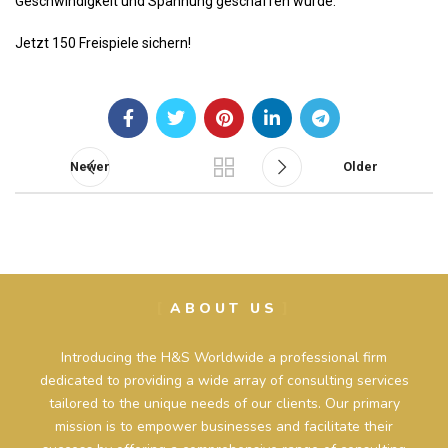
Geschwindigkeit und Spannung geschaffen wurde.
Jetzt 150 Freispiele sichern!
Newer
Older
ABOUT US
Introducing the H&S Worldwide a professional firm
dedicated to providing a wide array of consulting services
tailored to the unique needs of our clients. Our primary
mission is to empower businesses and facilitate their