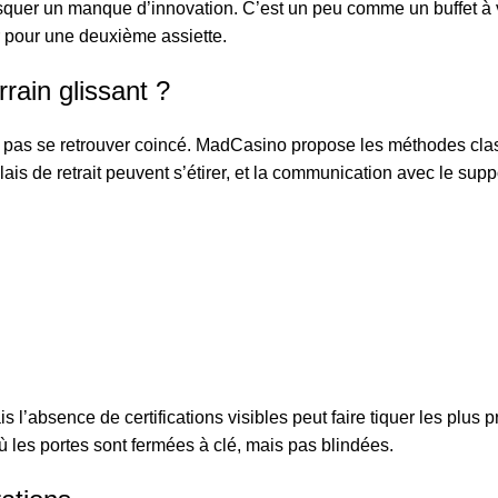
squer un manque d’innovation. C’est un peu comme un buffet à 
r pour une deuxième assiette.
rain glissant ?
ne pas se retrouver coincé. MadCasino propose les méthodes cla
élais de retrait peuvent s’étirer, et la communication avec le supp
l’absence de certifications visibles peut faire tiquer les plus 
où les portes sont fermées à clé, mais pas blindées.