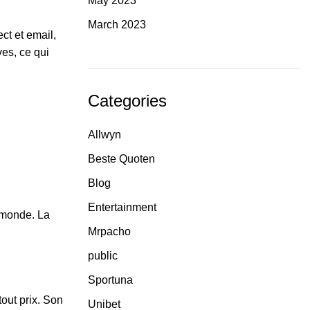
May 2023
March 2023
ct et email,
ves, ce qui
Categories
Allwyn
Beste Quoten
Blog
Entertainment
e monde. La
Mrpacho
public
Sportuna
tout prix. Son
Unibet