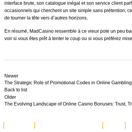
interface brute, son catalogue inégal et son service client pa
occasionnels qui cherchent un site simple sans prétention, cel
de tourner la tête vers d’autres horizons.
En résumé, MadCasino ressemble à ce vieux pote un peu banca
voir si vous êtes prêt à tenter le coup ou si vous préférez mis
Newer
The Strategic Role of Promotional Codes in Online Gambli
Back to list
Older
The Evolving Landscape of Online Casino Bonuses: Trust, Tr
About Us
Pages