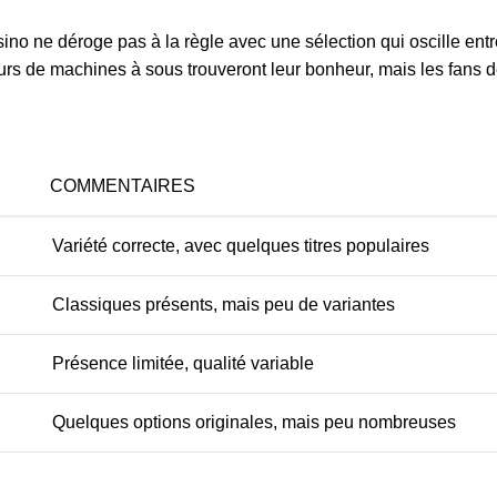
ino ne déroge pas à la règle avec une sélection qui oscille ent
rs de machines à sous trouveront leur bonheur, mais les fans d
COMMENTAIRES
Variété correcte, avec quelques titres populaires
Classiques présents, mais peu de variantes
Présence limitée, qualité variable
Quelques options originales, mais peu nombreuses