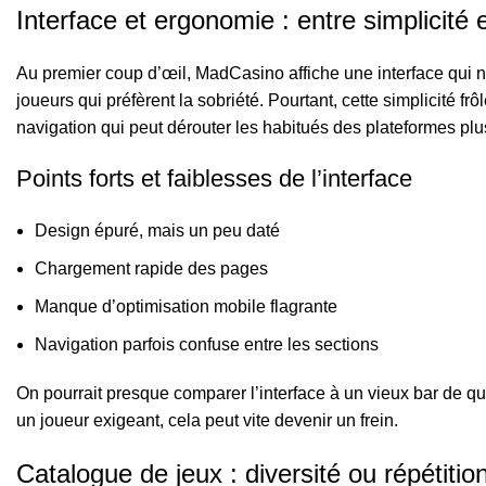
Interface et ergonomie : entre simplicité
Au premier coup d’œil, MadCasino affiche une interface qui ne 
joueurs qui préfèrent la sobriété. Pourtant, cette simplicité f
navigation qui peut dérouter les habitués des plateformes plu
Points forts et faiblesses de l’interface
Design épuré, mais un peu daté
Chargement rapide des pages
Manque d’optimisation mobile flagrante
Navigation parfois confuse entre les sections
On pourrait presque comparer l’interface à un vieux bar de qu
un joueur exigeant, cela peut vite devenir un frein.
Catalogue de jeux : diversité ou répétitio