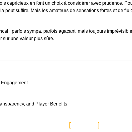
rfois capricieux en font un choix à considérer avec prudence. Pou
a peut suffire. Mais les amateurs de sensations fortes et de fluid
l : parfois sympa, parfois agaçant, mais toujours imprévisible
er sur une valeur plus sûre.
ng Engagement
ansparency, and Player Benefits
Services