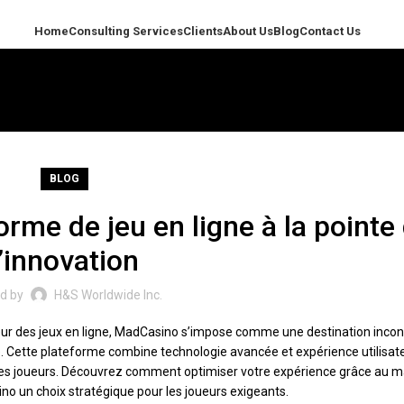
Home
Consulting Services
Clients
About Us
Blog
Contact Us
BLOG
rme de jeu en ligne à la pointe
l’innovation
d by
H&S Worldwide Inc.
eur des jeux en ligne, MadCasino s’impose comme une destination inco
 Cette plateforme combine technologie avancée et expérience utilisateu
 les joueurs. Découvrez comment optimiser votre expérience grâce au
m
no un choix stratégique pour les joueurs exigeants.