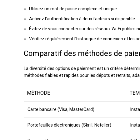
Utilisez un mot de passe complexe et unique
Activez l’authentification à deux facteurs si disponible
Évitez de vous connecter sur des réseaux Wi-Fi publics n
Vérifiez régulièrement l’historique de connexion et les a
Comparatif des méthodes de pai
La diversité des options de paiement est un critère déterm
méthodes fiables et rapides pour les dépôts et retraits, a
MÉTHODE
TEM
Carte bancaire (Visa, MasterCard)
Inst
Portefeuilles électroniques (Skrill, Neteller)
Inst