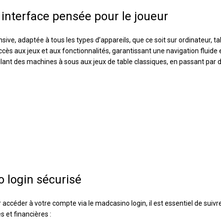
interface pensée pour le joueur
sive, adaptée à tous les types d’appareils, que ce soit sur ordinateur, ta
ccès aux jeux et aux fonctionnalités, garantissant une navigation fluide e
lant des machines à sous aux jeux de table classiques, en passant par 
 login sécurisé
r accéder à votre compte via le
madcasino login
, il est essentiel de suiv
 et financières :