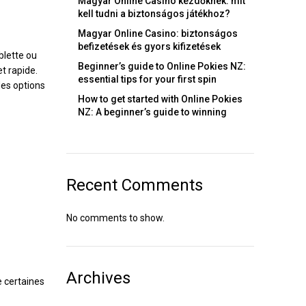
Magyar Online Casino kezdőknek: mit
kell tudni a biztonságos játékhoz?
Magyar Online Casino: biztonságos
befizetések és gyors kifizetések
blette ou
Beginner’s guide to Online Pokies NZ:
t rapide.
essential tips for your first spin
des options
How to get started with Online Pokies
NZ: A beginner’s guide to winning
Recent Comments
No comments to show.
Archives
re certaines