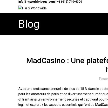
info@hsworldwideus.com | +1 (415) 740-6300
Blog
MadCasino : Une platefo
Poste
Avec une croissance annuelle de plus de 15 % dans le sect
pour les amateurs de paris et de divertissement numérique.
offrant ainsi un environnement sécurisé et captivant pour
login
et explorez les aspects essentiels qui font de MadCasi