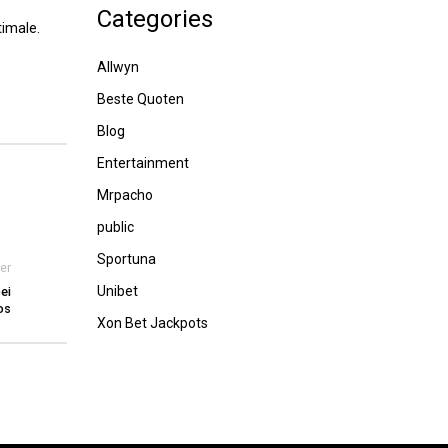
Categories
timale.
Allwyn
Beste Quoten
Blog
Entertainment
Mrpacho
public
Sportuna
er
Unibet
bei
os
Xon Bet Jackpots