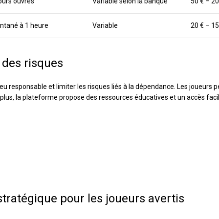
jours ouvrés
Variable selon la banque
50 € – 20
antané à 1 heure
Variable
20 € – 15
 des risques
u responsable et limiter les risques liés à la dépendance. Les joueurs 
e plus, la plateforme propose des ressources éducatives et un accès faci
tratégique pour les joueurs avertis