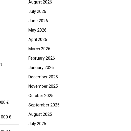
August 2026
July 2026
June 2026
May 2026
April 2026
March 2026
February 2026
rs
January 2026
December 2025
November 2025
S
October 2025
000 €
September 2025
August 2025
 000 €
July 2025