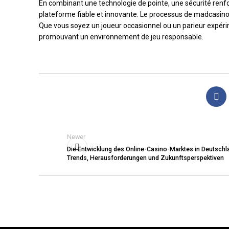
En combinant une technologie de pointe, une sécurité renf
plateforme fiable et innovante. Le processus de
madcasino 
Que vous soyez un joueur occasionnel ou un parieur expéri
promouvant un environnement de jeu responsable.
Newer
Die Entwicklung des Online-Casino-Marktes in Deutschl
Trends, Herausforderungen und Zukunftsperspektiven